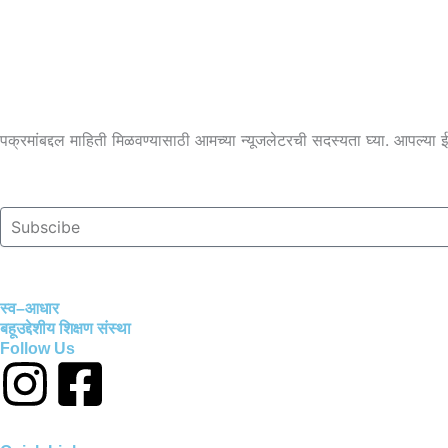
पक्रमांबद्दल माहिती मिळवण्यासाठी आमच्या न्यूजलेटरची सदस्यता घ्या. आपल्या ईमे
Subscibe
स्व–आधार
बहूउद्देशीय शिक्षण संस्था
Follow Us
I
F
n
a