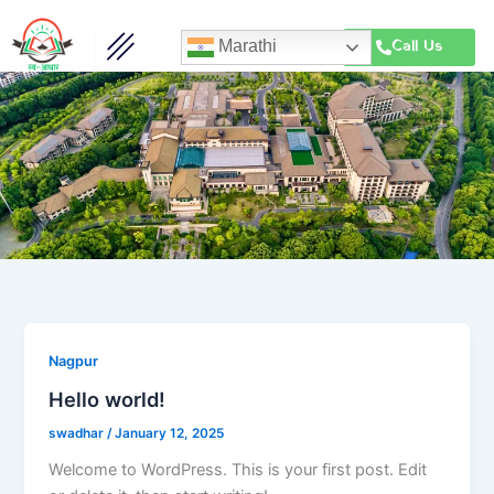
Skip
to
Call Us
Marathi
content
Nagpur
Hello world!
swadhar
/
January 12, 2025
Welcome to WordPress. This is your first post. Edit