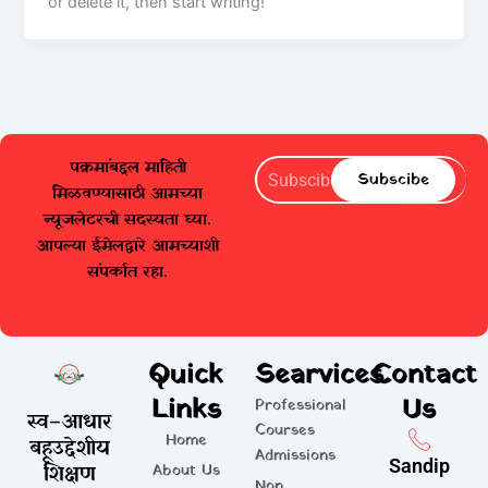
or delete it, then start writing!
पक्रमांबद्दल माहिती
Subscibe
Subscibe
मिळवण्यासाठी आमच्या
न्यूजलेटरची सदस्यता घ्या.
आपल्या ईमेलद्वारे आमच्याशी
संपर्कात रहा.
Quick
Searvices
Contact
Links
Us
Professional
स्व–आधार
Courses
Home
बहूउद्देशीय
Admissions
Sandip
शिक्षण
About Us
Non