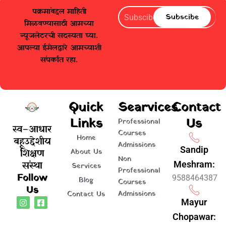
पक्रमांबद्दल माहिती
Subscibe
Subscibe
मिळवण्यासाठी आमच्या
न्यूजलेटरची सदस्यता घ्या.
आपल्या ईमेलद्वारे आमच्याशी
संपर्कात रहा.
Quick
Searvices
Contact
Links
Us
Professional
स्व–आधार
Courses
Home
बहूउद्देशीय
Admissions
Sandip
शिक्षण
About Us
Non
संस्था
Meshram:
Services
Professional
Follow
9588464387
Blog
Courses
Us
Admissions
Contact Us
I
F
Mayur
n
a
s
c
Chopawar:
t
e