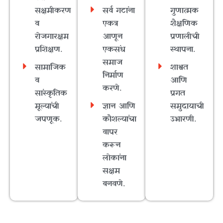
सक्षमीकरण
सर्व गटांना
गुणात्मक
व
एकत्र
शैक्षणिक
रोजगारक्षम
आणून
प्रणालीची
प्रशिक्षण.
एकसंध
स्थापना.
समाज
सामाजिक
शाश्वत
निर्माण
व
आणि
करणे.
सांस्कृतिक
प्रगत
मूल्यांची
ज्ञान आणि
समुदायाची
जपणूक.
कौशल्यांचा
उभारणी.
वापर
करून
लोकांना
सक्षम
बनवणे.