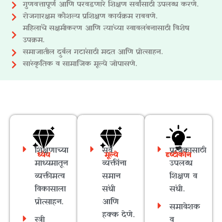
गुणवत्तापूर्ण आणि परवडणारे शिक्षण सर्वांसाठी उपलब्ध करणे.
रोजगारक्षम कौशल्य प्रशिक्षण कार्यक्रम राबवणे.
महिलांचे सक्षमीकरण आणि त्यांच्या स्वावलंबनासाठी विशेष
उपक्रम.
समाजातील दुर्बल गटांसाठी मदत आणि प्रोत्साहन.
सांस्कृतिक व सामाजिक मूल्ये जोपासणे.
शिक्षणाच्या
सर्व
प्रत्येकासाठी
ध्येय
मूल्ये
दृष्टीकोन
माध्यमातून
व्यक्तींना
उपलब्ध
व्यक्तीमत्व
समान
शिक्षण व
विकासाला
संधी
संधी.
प्रोत्साहन.
आणि
समावेशक
हक्क देणे.
स्त्री
व