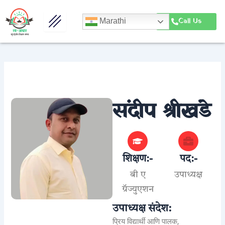
Skip
to
Call Us
Marathi
content
संदीप श्रीखंडे
शिक्षण:-
पद:-
बी ए
उपाध्यक्ष
ग्रॅज्युएशन
उपाध्यक्ष संदेश:
प्रिय विद्यार्थी आणि पालक,