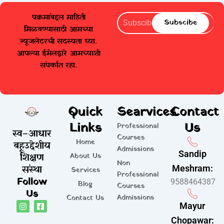
पक्रमांबद्दल माहिती
Subscibe
Subscibe
मिळवण्यासाठी आमच्या
न्यूजलेटरची सदस्यता घ्या.
आपल्या ईमेलद्वारे आमच्याशी
संपर्कात रहा.
Quick
Searvices
Contact
Links
Us
Professional
स्व–आधार
Courses
Home
बहूउद्देशीय
Admissions
Sandip
शिक्षण
About Us
Non
संस्था
Meshram:
Services
Professional
Follow
9588464387
Blog
Courses
Us
Admissions
Contact Us
I
F
Mayur
n
a
s
c
Chopawar: